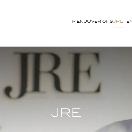
Menu
Over ons
JRE
Tex
JRE