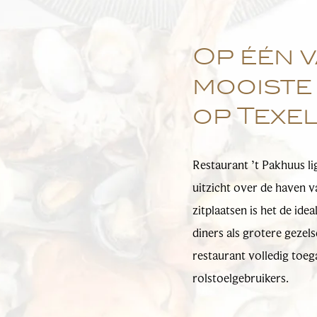
Op één v
mooiste
op Texe
Restaurant ’t Pakhuus li
uitzicht over de haven 
zitplaatsen is het de ide
diners als grotere gezel
restaurant volledig toeg
rolstoelgebruikers.